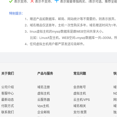
表示支持、
表示不支持、
表示需要单独购买、/表示可选、推荐全
产品编号
产品编号
产品编号
M000
M000
M000
M001
M001
M001
M002
M002
M002
特别提示：
1、赠送产品如数据库、邮局、网站统计等不需要的，则表示放弃
Windows2008/
Windows2008/
Windows2008/
Win
2、域名赠品仅送首年，主机一次性购买多年，域名赠送时间为1年
操作系统
设置首页
数据定期备份
Linux
Linux
Linux
3、linux虚拟主机的mysql数据库是跟WEB空间共享大小。
比如：LinuxA型主机，WEB空间+mysql数据库一共=3
PHP
错误页面定义
数据自助恢复
4、任何虚拟主机用户都严禁发送垃圾邮件。
ASP
rar在线压缩
10重安全保障
关于我们
产品与服务
常见问题
快
ASP.net
免费预装软件
千兆防火墙系统
公司介绍
域名注册
会员帐号
域
MSSQL
客服中心
虚拟主机
虚拟主机
N
版本:2000/2005/
Urlrewrite
QQ全球免费电话
最新动态
云服务器
云主机/VPS
网
2008/2012
付款方式
Vps主机
域名相关
域
联系我们
企业邮局
支付/发票
独
MySQL
24x7x365