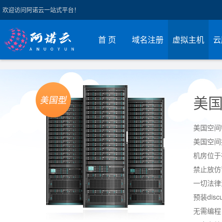
欢迎访问阿诺云一站式平台！
首 页
域名注册
虚拟主机
云
美
美国空间
美国空间
机房位于
禁止放仿
一切法律
预装dis
无需编程