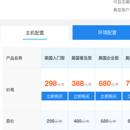
可自主编
典型用户
环境配置
主机配置
产品名称
美国入门型
美国普及型
美国企业型
美
298
388
680
7
元/年
元/年
元/年
价格
立即购买
立即购买
立即购买
298
480
680
原价
元/年
元/年
元/年