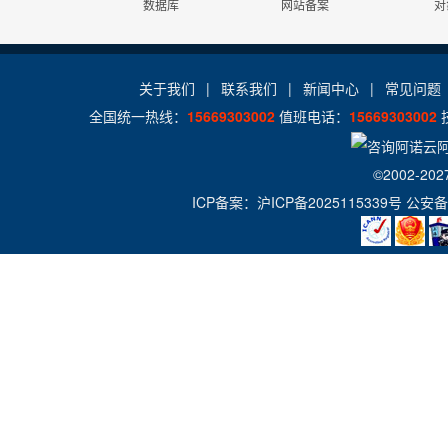
流量分析
数据库
网站备案
对
版本:5.1/5.6
在线有问必答
24x7x365
Access数据库
访问统计
电话技术支持
关于我们
|
联系我们
|
新闻中心
|
常见问题
全国统一热线：
15669303002
值班电话：
15669303002
zend
日志自助下载
©2002-202
ICP备案：
沪ICP备2025115339号
公安备
Jmail
控制面板演示
演示
演示
演示
Gzip压缩
图片组件