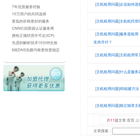
[
主机租用问题
]
企业如何选
7年优质服务经验
10万用户的共同选择
更低的价格更好的服务
[
主机租用问题
]
主机机托管
CNNIC四星级认证服务商
[
主机租用问题
]
服务器租用
拥有正规经营许可证(ICP)
支持月付？
先进的解析技术10分钟生效
6组DNS负载均衡更快更稳定
[
主机租用问题
]
主机租用常
[
主机租用问题
]
什么是服务
[
主机租用问题
]
IIS组建方法
[
主机租用问题
]
独立独享主机用
共
11
篇文章 首页 
文章搜索：