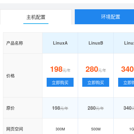
环境配置
主机配置
产品名称
LinuxA
LinuxB
Linu
198
280
340
元/年
元/年
价格
立即购买
立即购买
立即
198
280
340
原价
元/年
元/年
网页空间
300M
500M
1G