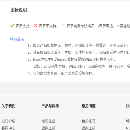
图标说明：
产品名称
产品名称
产品名称
LinuxA
LinuxA
LinuxA
LinuxB
LinuxB
LinuxB
Linu
Linu
Linu
表示支持、
表示不支持、
表示需要单独购买、/表示可选、推荐全
产品编号
产品编号
产品编号
B030
B030
B030
B031
B031
B031
B03
B03
B03
特别提示：
1、赠送产品如数据库、邮局、网站统计等不需要的，则表示放弃
2、域名赠品仅送首年，主机一次性购买多年，域名赠送时间为1年
操作系统
设置首页
数据定期备份
Linux
Linux
Lin
3、linux虚拟主机的mysql数据库是跟WEB空间共享大小。
比如：LinuxA型主机，WEB空间+mysql数据库一共=3
PHP
错误页面定义
数据自助恢复
4、任何虚拟主机用户都严禁发送垃圾邮件。
Htaccess
rar在线压缩
千兆防火墙系统
关于我们
产品与服务
常见问题
快
MySQL
免费预装软件
QQ全球免费电话
版本:5.1/5.6
公司介绍
域名注册
会员帐号
域
客服中心
虚拟主机
虚拟主机
N