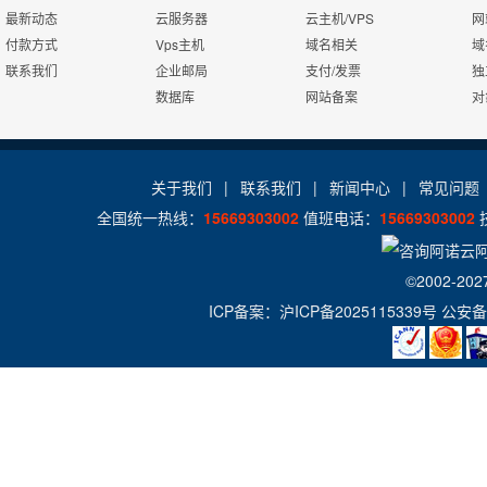
24x7x365
SQLite数据库
Urlrewrite
最新动态
云服务器
云主机/VPS
网
在线有问必答
付款方式
Vps主机
域名相关
域
联系我们
企业邮局
支付/发票
独
24x7x365
ssi
流量分析
数据库
网站备案
对
电话技术支持
zend
访问统计
关于我们
|
联系我们
|
新闻中心
|
常见问题
全国统一热线：
15669303002
值班电话：
15669303002
Jmail
日志自助下载
©2002-202
ICP备案：
沪ICP备2025115339号
公安备
Gzip压缩
360攻击防护
图片组件
百度云加速
控制面板演示
演示
演示
演