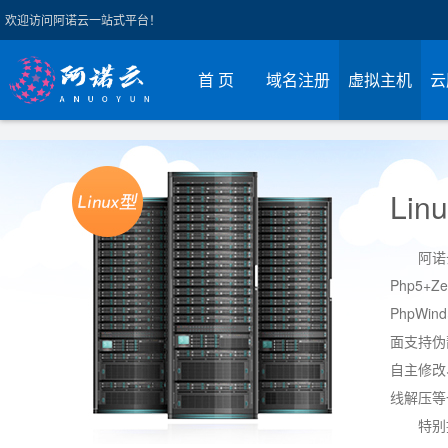
欢迎访问阿诺云一站式平台！
首 页
域名注册
虚拟主机
云
Li
阿诺云
Php5+Ze
PhpWin
面支持伪静
自主修改
线解压等
特别