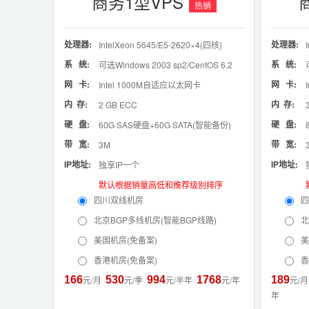
商务1型VPS
热销
处理器:
处理器:
IntelXeon 5645/E5-2620×4
(四核)
系 统:
系 统:
可选Windows 2003 sp2/CentOS 6.2
网 卡:
网 卡:
Intel 1000M自适应以太网卡
内 存:
内 存:
2 GB ECC
硬 盘:
硬 盘:
60G SAS硬盘+60G SATA(智能备份)
带 宽:
带 宽:
3M
IP地址:
IP地址:
独享IP一个
默认根据销量高低和推荐级别排序
四川双线机房
四
北京BGP多线机房(智能BGP线路)
北
美国机房(免备案)
美
香港机房(免备案)
香
166
元/月
530
元/季
994
元/半年
1768
元/年
189
元/
年