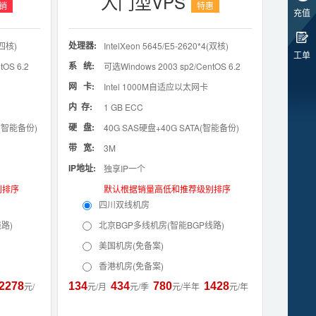
入门型VPS
销
特惠
充值
处理器:
四核)
IntelXeon 5645/E5-2620*4
(双核)
工单
系 统:
tOS 6.2
可选Windows 2003 sp2/CentOS 6.2
网 卡:
Intel 1000M自适应以太网卡
内 存:
1 GB ECC
硬 盘:
A(智能备份)
40G SAS硬盘+40G SATA(智能备份)
带 宽:
3M
IP地址:
独享IP一个
别排序
默认根据销量高低和推荐级别排序
四川双线机房
路)
北京BGP多线机房(智能BGP线路)
美国机房(免备案)
香港机房(免备案)
2278
元/
134
元/月
434
元/季
780
元/半年
1428
元/年