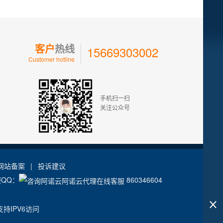
客户
热线
15669303002
限，可自行在服务器上安装配置软件或程序，部署各种互联网应
Customer hotline
手机扫一扫
关注公众号
网站备案
|
投诉建议
服QQ：
860346604
持IPV6访问
请参看
"VPS/云主机如何从备份盘恢复站点"