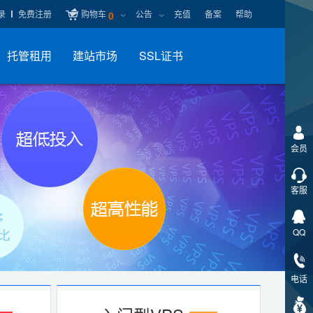
录
免费注册
购物车
公告
充值
备案
帮助
0
托管租用
建站市场
SSL证书
会员
客服
QQ
电话