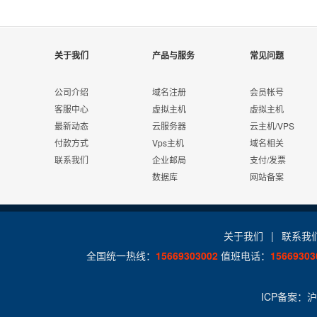
Q
关于我们
产品与服务
常见问题
VPS主机是可按需购买的"服务器"产品，用户可根据基
A
公司介绍
域名注册
会员帐号
用。
客服中心
虚拟主机
虚拟主机
最新动态
云服务器
云主机/VPS
Q
付款方式
Vps主机
域名相关
联系我们
企业邮局
支付/发票
阿诺云VPS主机免费提供 "阿诺云网站管理助手" ，
A
数据库
网站备案
Q
关于我们
|
联系我
阿诺云VPS主机能一键安装PHP5.2.17、Mysql5.1.61、Zen
A
全国统一热线：
15669303002
值班电话：
15669303
Q
ICP备案：
沪
现在阿诺云免费赠送数据快照恢复服务，用户可到会员中
A