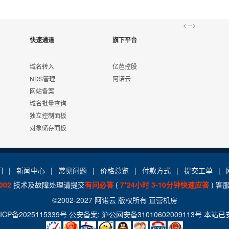
<
-->
快速通道
旗下平台
础配置随意升级CPU、内存、硬盘等计算资源。 用户拥有完全的管理权
域名转入
亿芭控股
NDS管理
阿诺云
网站备案
域名批量查询
独立控制面板
支持一键管理网站、数据库，帮您快速上线业务。
对象储存面板
们
|
新闻中心
|
常见问题
|
价格总览
|
付款方式
|
提交工单
|
d3.3.3、PhpMyadmin3.4.8、FTP Server、Jmail等多种组。
002
技术及故障处理请提交
有问必答
(
7*24小时 3-10分钟快速应答
) 客
©2002-2027
阿诺云
版权所有
直营机房
ICP备2025115339号
公安备案:
沪公网安备31010602009113号
本站已支
心->服务器管理->备份/恢复中自行恢复上次备份的数据。具体恢复流程