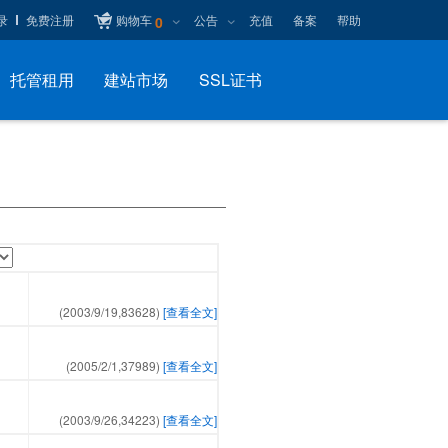
录
免费注册
购物车
公告
充值
备案
帮助
0
托管租用
建站市场
SSL证书
(2003/9/19,
83628
)
[查看全文]
(2005/2/1,
37989
)
[查看全文]
(2003/9/26,
34223
)
[查看全文]