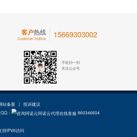
客户
热线
15669303002
Customer hotline
手机扫一扫
关注公众号
网站备案
|
投诉建议
服QQ：
860346604
持IPV6访问