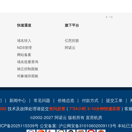
<
-->
快速通道
旗下平台
域名转入
亿芭控股
NDS管理
阿诺云
网站备案
域名批量查询
独立控制面板
对象储存面板
们
|
新闻中心
|
常见问题
|
价格总览
|
付款方式
|
提交工单
|
002
技术及故障处理请提交
有问必答
(
7*24小时 3-10分钟快速应答
) 客
©2002-2027
阿诺云
版权所有
直营机房
ICP备2025115339号
公安备案:
沪公网安备31010602009113号
本站已支