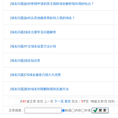
[
域名问题
]
如何将我申请的英文国际域名解析指向我的站点？
[
域名问题
]
如何从其他服务商处转入我的域名？
[
域名问题
]
域名注册常见问题解答
[
域名问题
]
中文域名设置方法介绍
[
域名问题
]
域名知识库
[
域名问题
]
CN域名服务凸现六大优势
[
域名问题
]
新的域名到期删除规则实施方法
共
61
篇文章 首页 上一页
下一页
尾页
页次：
1
/7
页
10
篇文章/页 转到
文章搜索：
标题
内容
作者