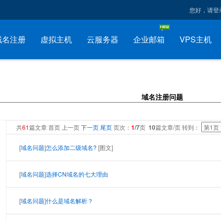
您好，请登
域名注册
虚拟主机
云服务器
企业邮箱
VPS主机
域名注册问题
共
61
篇文章 首页 上一页
下一页
尾页
页次：
1
/7
页
10
篇文章/页 转到：
[
域名问题
]
怎么添加二级域名?
[图文]
[
域名问题
]
选择CN域名的七大理由
[
域名问题
]
什么是域名解析？