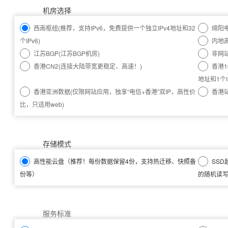
机房选择
西南枢纽(推荐，支持IPv6，免费提供一个独立IPv4地址和32
绵阳电
个IPv6)
内地高
江苏BGP(江苏BGP机房)
非网
香港CN2(连接大陆带宽更稳定、高速！)
香港1
地址和1个I
香港亚洲数据(仅限网站应用，独享“电信+香港”双IP，高性价
香港站
比，只适用web)
存储模式
高性能云盘
（推荐！每份数据保留4份，支持热迁移、快照备
SSD
份等）
的随机读写I
服务标准