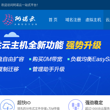
欢迎访问阿诺云一站式平台！
首 页
域名注册
虚拟主机
云
超快IO
强劲稳定
领先的分布式文件存储+万M传输
超过1000台
云服务