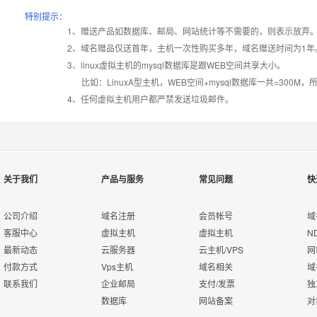
产品编号
产品编号
产品编号
C001
C001
C001
C002
C002
C002
C003
C003
C003
特别提示：
1、赠送产品如数据库、邮局、网站统计等不需要的，则表示放弃
2、域名赠品仅送首年，主机一次性购买多年，域名赠送时间为1年
操作系统
设置首页
数据定期备份
Windows2008
Windows2008
Windows2008
Wi
3、linux虚拟主机的mysql数据库是跟WEB空间共享大小。
比如：LinuxA型主机，WEB空间+mysql数据库一共=3
PHP
版本:5.2.17/
错误页面定义
数据自助恢复
4、任何虚拟主机用户都严禁发送垃圾邮件。
5.3.27/5.4.28
ASP
rar在线压缩
10重安全保障
关于我们
产品与服务
常见问题
快
ASP.net
免费预装软件
千兆防火墙系统
公司介绍
域名注册
会员帐号
域
MSSQL
客服中心
虚拟主机
虚拟主机
N
版本:2000/2005/
Urlrewrite
QQ全球免费电话
最新动态
云服务器
云主机/VPS
网
2008/2012
付款方式
Vps主机
域名相关
域
联系我们
企业邮局
支付/发票
独
MySQL
24x7x365
流量分析
数据库
网站备案
对
版本:5.1/5.6
在线有问必答