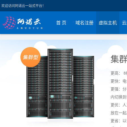
欢迎访问阿诺云一站式平台！
首 页
域名注册
虚拟主机
云
集
更高： 
更快：电
更强：分
内切换到
更优：人
放在一起
更省：以