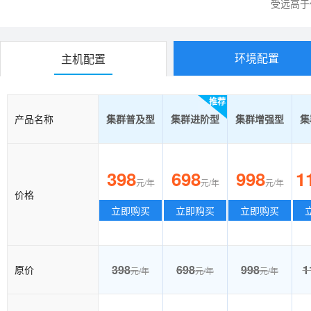
受远高于
环境配置
主机配置
推荐
产品名称
集群普及型
集群进阶型
集群增强型
集
398
698
998
1
元/年
元/年
元/年
价格
立即购买
立即购买
立即购买
398
698
998
1
原价
元/年
元/年
元/年