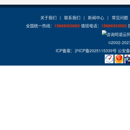
24x7x365
Access数据库
访问统计
电话技术支持
关于我们
|
联系我们
|
新闻中心
|
常见问题
全国统一热线：
15669303002
值班电话：
15669303002
zend
日志自助下载
版本:3.3.3
©2002-202
Jmail
ICP备案：
沪ICP备2025115339号
公安备
360攻击防护
版本:4.3.0
Gzip压缩
百度云加速
图片组件
ASP JPEG1.6
控制面板演示
演示
演示
演示
Persits.jpeg