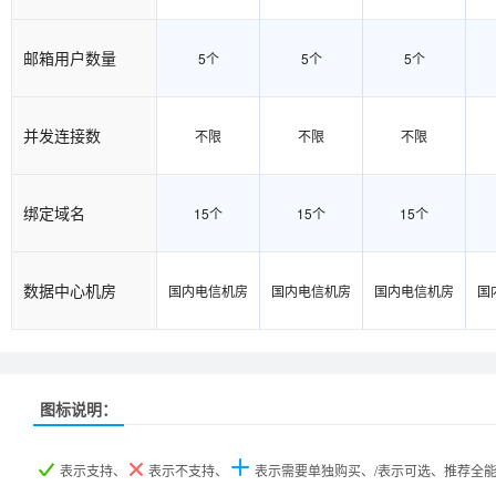
邮箱用户数量
5个
5个
5个
并发连接数
不限
不限
不限
绑定域名
15个
15个
15个
数据中心机房
国内电信机房
国内电信机房
国内电信机房
国
推荐
推荐
推荐
图标说明：
产品名称
产品名称
产品名称
集群普及型
集群普及型
集群普及型
集群进阶型
集群进阶型
集群进阶型
集群增强型
集群增强型
集群增强型
集
集
集
表示支持、
表示不支持、
表示需要单独购买、/表示可选、推荐全