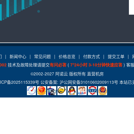
们
|
新闻中心
|
常见问题
|
价格总览
|
付款方式
|
提交工单
|
002
技术及故障处理请提交
有问必答
(
7*24小时 3-10分钟快速应答
) 客
©2002-2027
阿诺云
版权所有
直营机房
ICP备2025115339号
公安备案:
沪公网安备31010602009113号
本站已支